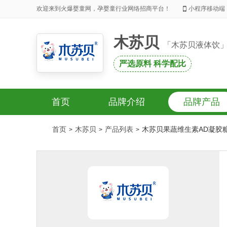
欢迎来到火爆婴童网，孕婴童行业网络招商平台！
小程序移动端
木苏贝
「木苏贝液体饮
严选原料 科学配比
首页
品牌介绍
品牌产品
首页
木苏贝
产品列表
木苏贝果蔬维生素AD凝胶糖
>
>
>