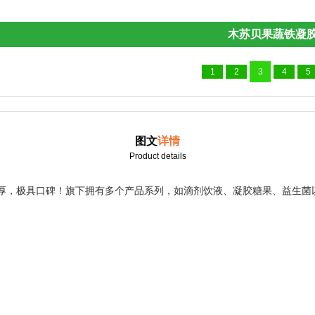
木苏贝果蔬铁凝胶糖果
1
2
3
4
5
图文
详情
Product details
厚，极具口碑！旗下拥有多个产品系列，如滴剂饮液、凝胶糖果、益生菌