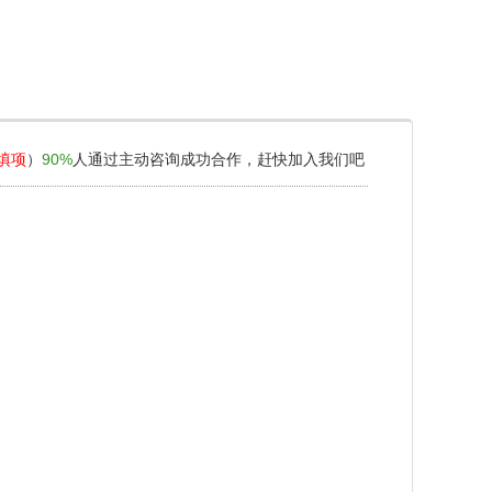
填项
）
90%
人通过主动咨询成功合作，赶快加入我们吧