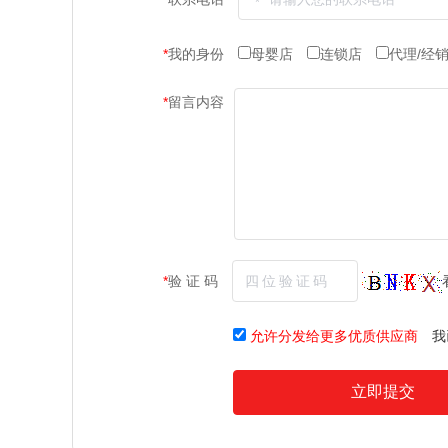
*
我的身份
母婴店
连锁店
代理/经
*
留言内容
*
验 证 码
允许分发给更多优质供应商
我
立即提交