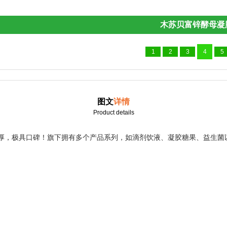
木苏贝富锌酵母凝
1
2
3
4
5
图文
详情
Product details
厚，极具口碑！旗下拥有多个产品系列，如滴剂饮液、凝胶糖果、益生菌