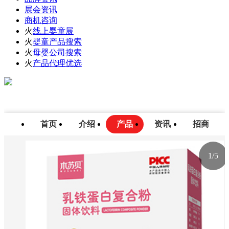
展会资讯
商机咨询
火
线上婴童展
火
婴童产品搜索
火
母婴公司搜索
火
产品代理优选
首页
介绍
产品
资讯
招商
1
/
5