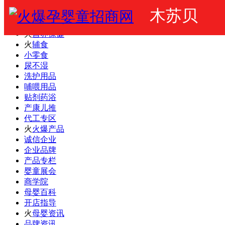
木苏贝
火爆婴童网
婴幼儿奶粉
火
营养保健
火
辅食
小零食
尿不湿
洗护用品
哺喂用品
贴剂药浴
产康儿推
代工专区
火
火爆产品
诚信企业
企业品牌
产品专栏
婴童展会
商学院
母婴百科
开店指导
火
母婴资讯
品牌资讯