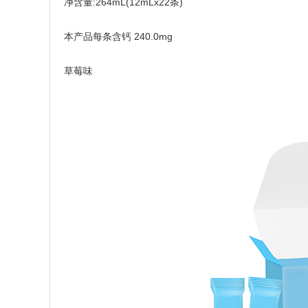
净含量:264mL(12mLx22条)
本产品每条含钙 240.0mg
草莓味