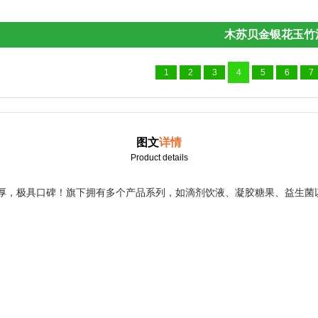
木苏贝金银花玉竹清解饮
1
2
3
4
5
6
7
图文
详情
Product details
厚，极具口碑！旗下拥有多个产品系列，如滴剂饮液、凝胶糖果、益生菌