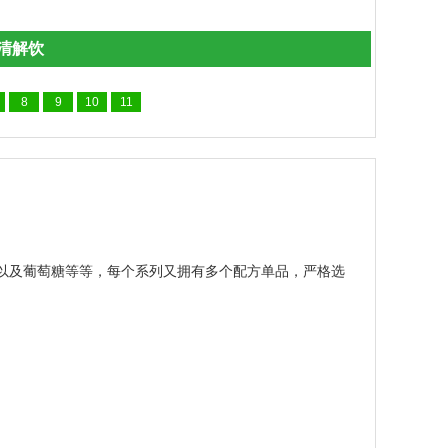
木苏贝DHA脑多肽益生元液体饮+L-赖
8
9
10
11
以及葡萄糖等等，每个系列又拥有多个配方单品，严格选