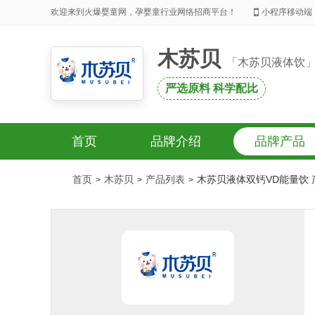
欢迎来到火爆婴童网，孕婴童行业网络招商平台！
小程序移动端
木苏贝
「木苏贝液体饮
严选原料 科学配比
首页
品牌介绍
品牌产品
首页
木苏贝
产品列表
木苏贝液体双钙VD能量饮 
>
>
>