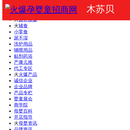
木苏贝
火爆婴童网
婴幼儿奶粉
火
营养保健
火
辅食
小零食
尿不湿
洗护用品
哺喂用品
贴剂药浴
产康儿推
代工专区
火
火爆产品
诚信企业
企业品牌
产品专栏
婴童展会
商学院
母婴百科
开店指导
火
母婴资讯
品牌资讯