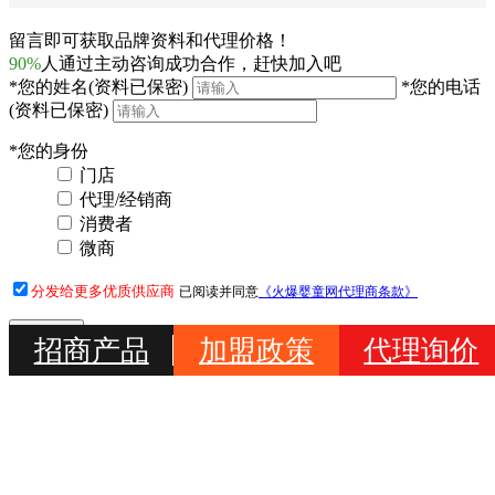
留言即可获取品牌资料和代理价格！
90%
人通过主动咨询成功合作，赶快加入吧
*
您的姓名
(资料已保密)
*
您的电话
(资料已保密)
*
您的身份
门店
代理/经销商
消费者
微商
分发给更多优质供应商
已阅读并同意
《火爆婴童网代理商条款》
招商产品
加盟政策
代理询价
留言后公司将第一时间主动与您联系
联系方式
CONTACT