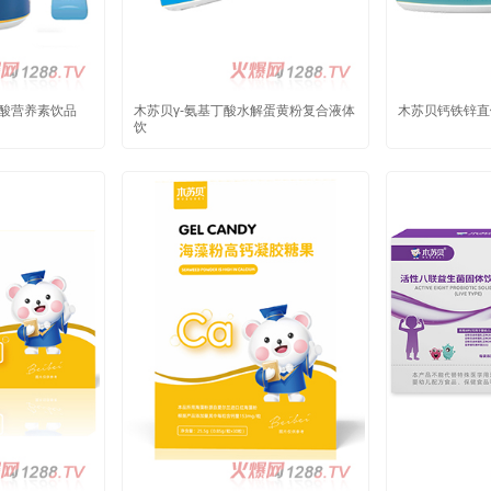
氨酸营养素饮品
木苏贝γ-氨基丁酸水解蛋黄粉复合液体
木苏贝钙铁锌直
饮