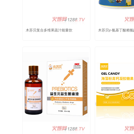
木苏贝复合多维果蔬汁能量饮
木苏贝γ-氨基丁酸赖