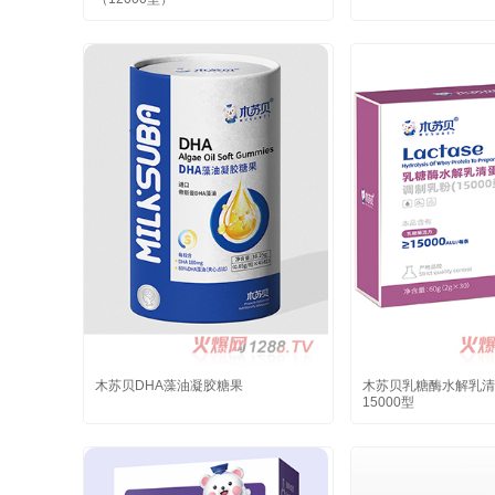
木苏贝DHA藻油凝胶糖果
木苏贝乳糖酶水解乳清
15000型