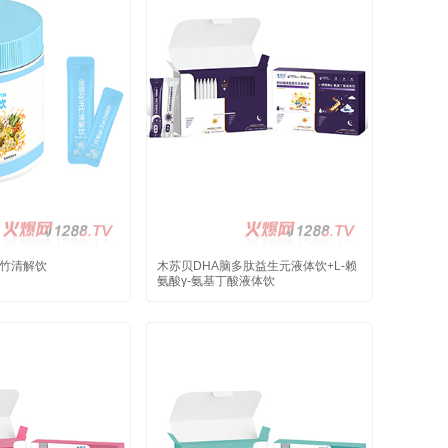
竹清解饮
木苏贝DHA脑多肽益生元液体饮+L-赖
氨酸γ-氨基丁酸液体饮