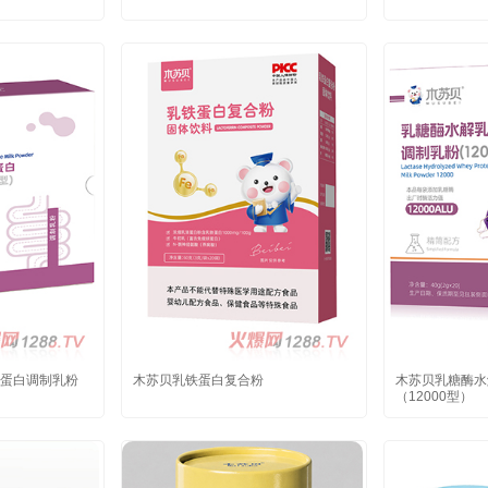
蛋白调制乳粉
木苏贝乳铁蛋白复合粉
木苏贝乳糖酶水
（12000型）