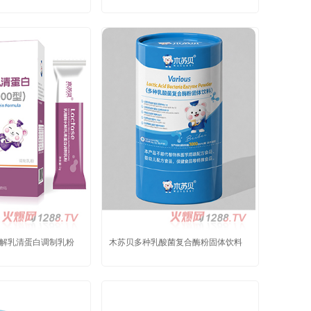
解乳清蛋白调制乳粉
木苏贝多种乳酸菌复合酶粉固体饮料