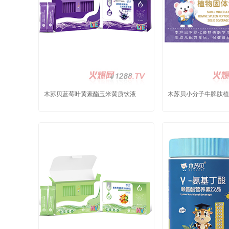
木苏贝蓝莓叶黄素酯玉米黄质饮液
木苏贝小分子牛脾肽植