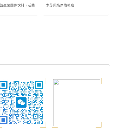
益生菌固体饮料（活菌
木苏贝纯净葡萄糖