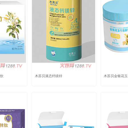
饮
木苏贝液态钙镁锌
木苏贝金银花玉