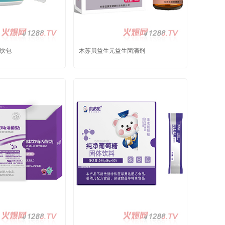
饮包
木苏贝益生元益生菌滴剂