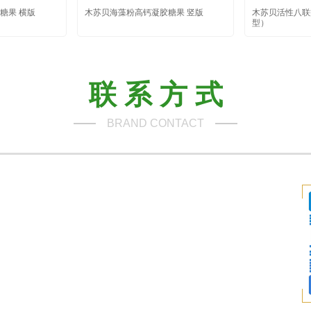
糖果 横版
木苏贝海藻粉高钙凝胶糖果 竖版
木苏贝活性八联
型）
联 系 方 式
BRAND CONTACT